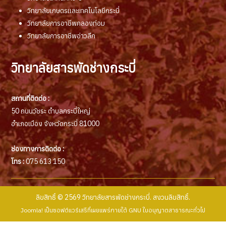
วิทยาลัยเกษตรและเทคโนโลยีกระบี่
วิทยาลัยการอาชีพคลองท่อม
วิทยาลัยการอาชีพอ่าวลึก
วิทยาลัยสารพัดช่างกระบี่
สถานที่ติดต่อ :
50 ถนนวัชระ ตำบลกระบี่ใหญ่
อำเภอเมือง จังหวัดกระบี่ 81000
ช่องทางการติดต่อ :
โทร :
075 613 150
ลิขสิทธิ์ © 2569 วิทยาลัยสารพัดช่างกระบี่. สงวนลิขสิทธิ์.
Joomla!
เป็นซอฟต์แวร์เสรีที่เผยแพร่ภายใต้
GNU ใบอนุญาตสาธารณะทั่วไป