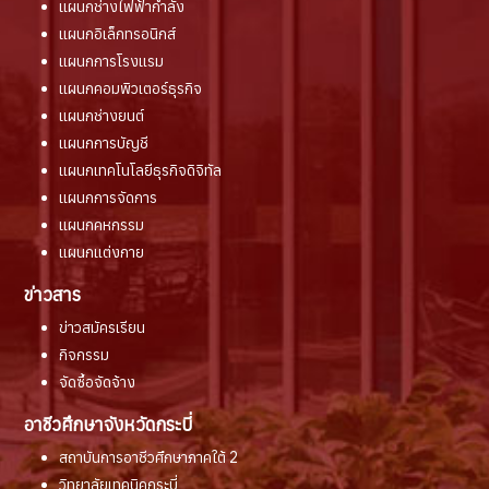
แผนกช่างไฟฟ้ากำลัง
แผนกอิเล็กทรอนิกส์
แผนกการโรงแรม
แผนกคอมพิวเตอร์ธุรกิจ
แผนกช่างยนต์
แผนกการบัญชี
แผนกเทคโนโลยีธุรกิจดิจิทัล
แผนกการจัดการ
แผนกคหกรรม
แผนกแต่งกาย
ข่าวสาร
ข่าวสมัครเรียน
กิจกรรม
จัดซื้อจัดจ้าง
อาชีวศึกษาจังหวัดกระบี่
สถาบันการอาชีวศึกษาภาคใต้ 2
วิทยาลัยเทคนิคกระบี่