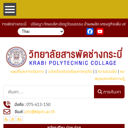
ัดช่างกระบี่ ปรัชญา ทักษะเลิศ เชิดชูวัฒนธรรม นำผลผลิต เศรษฐกิจเพิ่ม เสริมรา
Facebook
YouTube
แผนที่และการเดินทาง
|
แจ้งเรื่องร้องเรียนการทุจริต
| |
ความร่วมมือ
|
หอ
สมุดและคลังความรู้
การค้นหา
การค้นหา
มือถือ :
075-613-150
อีเมล์ :
ptc@kbptc.ac.th
A-
A
A+
สมัครเรียน ปวช.ปวส.