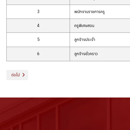
3
พนักงานราชการครู
4
ครูพิเศษสอน
5
ลูกจ้างประจำ
6
ลูกจ้างชั่วคราว
เนื้อหาถัดไป: ฝ่ายบริหารทรัพยากร
ต่อไป