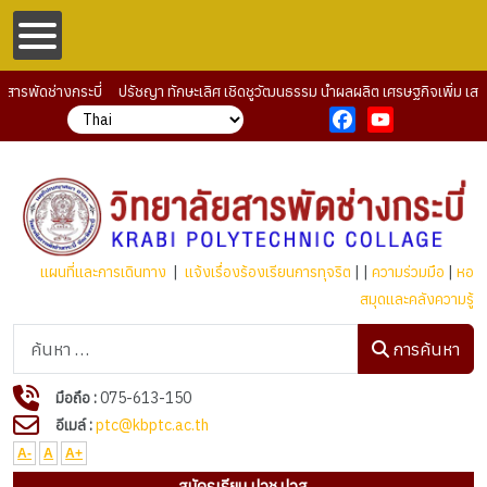
รพัดช่างกระบี่ ปรัชญา ทักษะเลิศ เชิดชูวัฒนธรรม นำผลผลิต เศรษฐกิจเพิ่ม เสริม
Facebook
YouTube
แผนที่และการเดินทาง
|
แจ้งเรื่องร้องเรียนการทุจริต
| |
ความร่วมมือ
|
หอ
สมุดและคลังความรู้
การค้นหา
การค้นหา
มือถือ :
075-613-150
อีเมล์ :
ptc@kbptc.ac.th
A-
A
A+
สมัครเรียน ปวช.ปวส.