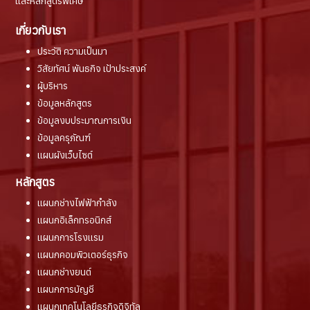
และหลักสูตรพิเศษ
เกี่ยวกับเรา
ประวัติ ความเป็นมา
วิสัยทัศน์ พันธกิจ เป้าประสงค์
ผู้บริหาร
ข้อมูลหลักสูตร
ข้อมูลงบประมาณการเงิน
ข้อมูลครุภัณฑ์
แผนผังเว็บไซต์
หลักสูตร
แผนกช่างไฟฟ้ากำลัง
แผนกอิเล็กทรอนิกส์
แผนกการโรงแรม
แผนกคอมพิวเตอร์ธุรกิจ
แผนกช่างยนต์
แผนกการบัญชี
แผนกเทคโนโลยีธุรกิจดิจิทัล