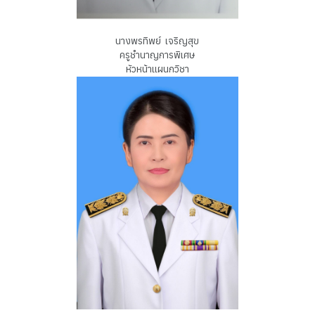
นางพรทิพย์ เจริญสุข
ครูชำนาญการพิเศษ
หัวหน้าแผนกวิชา