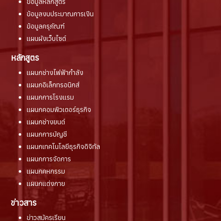
ข้อมูลหลักสูตร
ข้อมูลงบประมาณการเงิน
ข้อมูลครุภัณฑ์
แผนผังเว็บไซต์
หลักสูตร
แผนกช่างไฟฟ้ากำลัง
แผนกอิเล็กทรอนิกส์
แผนกการโรงแรม
แผนกคอมพิวเตอร์ธุรกิจ
แผนกช่างยนต์
แผนกการบัญชี
แผนกเทคโนโลยีธุรกิจดิจิทัล
แผนกการจัดการ
แผนกคหกรรม
แผนกแต่งกาย
ข่าวสาร
ข่าวสมัครเรียน