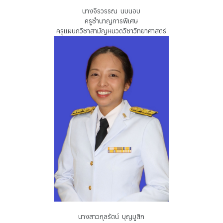
นางจิรวรรณ นบนอบ
ครูชำนาญการพิเศษ
ครูแผนกวิชาสามัญหมวดวิชาวิทยาศาสตร์
นางสาวกุลรัตน์ บุญมูสิก