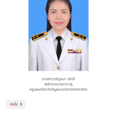
นางสาววนัญชนา เชิงดี
พนักงานราชการ ครู
ครูแผนกวิชาสามัญหมวดวิชาคณิตศาสตร์
เนื้อหาถัดไป: แผนกช่างไฟฟ้ากำลัง
ต่อไป