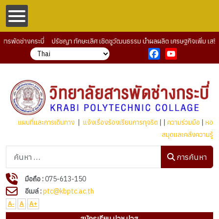
พัดช่างกระบี่ ปรัชญา ทักษะเลิศ เชิดชูวัฒนธรรม นำผลผลิต เศรษฐกิจเพิ่ม เสริมร
Facebook
YouTube
แผนที่และการเดินทาง
|
แจ้งเรื่องร้องเรียนการทุจริต
| |
ความร่วมมือ
|
หอ
สมุดและคลังความรู้
การค้นหา
การค้นหา
มือถือ :
075-613-150
อีเมล์ :
ptc@kbptc.ac.th
A-
A
A+
สมัครเรียน ปวช.ปวส.