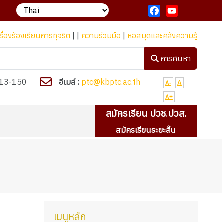
วิทยาลัยสารพัดช่างกระบี่ ปรัชญา ทักษะเลิศ เชิดชูวัฒนธรรม นำผลผลิ
Facebook
YouTube
รื่องร้องเรียนการทุจริต
| |
ความร่วมมือ
|
หอสมุดและคลังความรู้
การค้นหา
13-150
อีเมล์ :
ptc@kbptc.ac.th
A-
A
A+
สมัครเรียน ปวช.ปวส.
สมัครเรียนระยะสั้น
เมนูหลัก