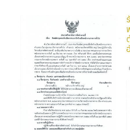
ร
พ
อ